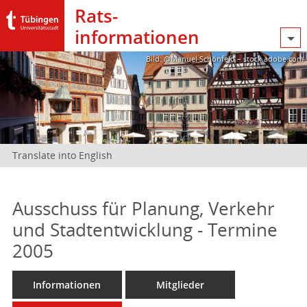
Rats­
informationen
Bild: @Manuel Schönfeld – stock.adobe.com
Translate into English
Ausschuss für Planung, Verkehr
und Stadtentwicklung - Termine
2005
Informationen
Mitglieder