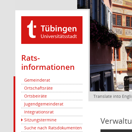
Rats­
informationen
Gemeinderat
Ortschaftsräte
Ortsbeiräte
Translate into Engl
Jugendgemeinderat
Integrationsrat
Verwaltu
Sitzungstermine
Suche nach Ratsdokumenten