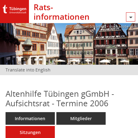
Rats­
informationen
Bild: @Manuel Schönfeld – stock.adobe.com
Translate into English
Altenhilfe Tübingen gGmbH -
Aufsichtsrat - Termine 2006
Informationen
Mitglieder
Sitzungen