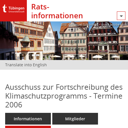
Rats­
informationen
Bild: @Manuel Schönfeld – stock.adobe.com
Translate into English
Ausschuss zur Fortschreibung des
Klimaschutzprogramms - Termine
2006
Informationen
Mitglieder