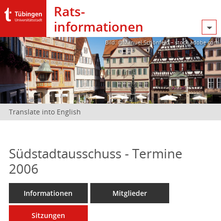
Rats­
informationen
Bild: @Manuel Schönfeld – stock.adobe.com
Translate into English
Südstadtausschuss - Termine
2006
Informationen
Mitglieder
Sitzungen