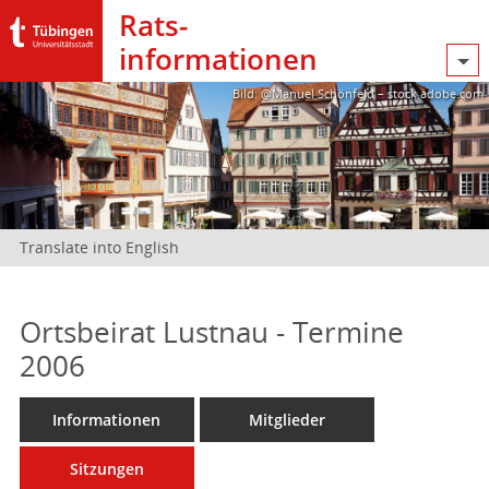
Rats­
informationen
Bild: @Manuel Schönfeld – stock.adobe.com
Translate into English
Ortsbeirat Lustnau - Termine
2006
Informationen
Mitglieder
Sitzungen