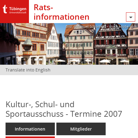
Rats­
informationen
Bild: @Manuel Schönfeld – stock.adobe.com
Translate into English
Kultur-, Schul- und
Sportausschuss - Termine 2007
Informationen
Mitglieder