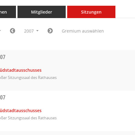
nen
Mitglieder
Sitzungen
2007
Gremium auswählen
007
Südstadtausschusses
ßer Sitzungssaal des Rathauses
007
Südstadtausschusses
ßer Sitzungssaal des Rathauses