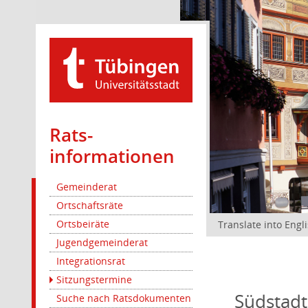
Rats­
informationen
Gemeinderat
Ortschaftsräte
Ortsbeiräte
Translate into Engl
Jugendgemeinderat
Integrationsrat
Sitzungstermine
Südstadt
Suche nach Ratsdokumenten