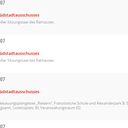
007
Südstadtausschusses
ßer Sitzungssaal des Rathauses
007
Südstadtausschusses
ßer Sitzungssaal des Rathauses
007
Südstadtausschusses
ebauungsplangebiet „Riedern“, Französische Schule und Alexanderpark B: S
gsamt, Lorettoplatz 30, Veranstaltungsraum EG
007