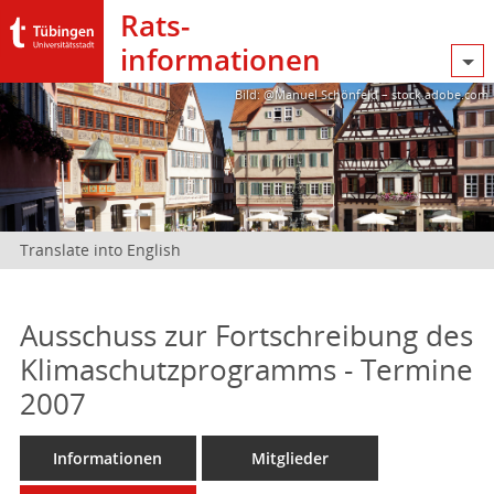
Rats­
informationen
Bild: @Manuel Schönfeld – stock.adobe.com
Translate into English
Ausschuss zur Fortschreibung des
Klimaschutzprogramms - Termine
2007
Informationen
Mitglieder