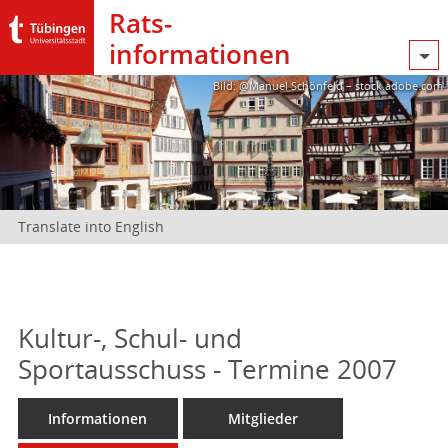
Rats­
informationen
Bild: @Manuel Schönfeld – stock.adobe.com
Translate into English
Kultur-, Schul- und
Sportausschuss - Termine 2007
Informationen
Mitglieder