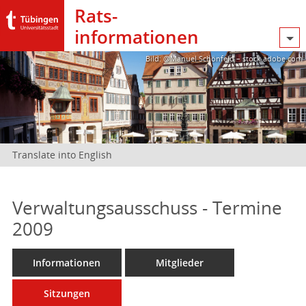
Rats­
informationen
Bild: @Manuel Schönfeld – stock.adobe.com
Translate into English
Verwaltungsausschuss - Termine
2009
Informationen
Mitglieder
Sitzungen