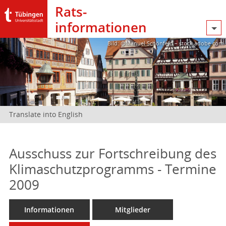
Rats­
informationen
Bild: @Manuel Schönfeld – stock.adobe.com
Translate into English
Ausschuss zur Fortschreibung des
Klimaschutzprogramms - Termine
2009
Informationen
Mitglieder