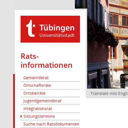
Rats­
informationen
Gemeinderat
Ortschaftsräte
Ortsbeiräte
Translate into Engl
Jugendgemeinderat
Integrationsrat
Sitzungstermine
Suche nach Ratsdokumenten