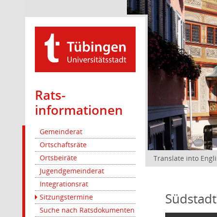
Rats­
informationen
Gemeinderat
Ortschaftsräte
Ortsbeiräte
Translate into Engl
Jugendgemeinderat
Integrationsrat
Südstadt
Sitzungstermine
Suche nach Ratsdokumenten