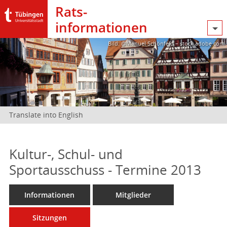
Rats­
informationen
Bild: @Manuel Schönfeld – stock.adobe.com
Translate into English
Kultur-, Schul- und
Sportausschuss - Termine 2013
Informationen
Mitglieder
Sitzungen