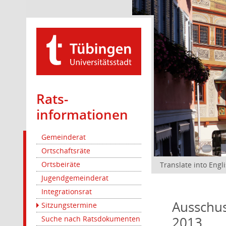
Rats­
informationen
Gemeinderat
Ortschaftsräte
Ortsbeiräte
Translate into Engl
Jugendgemeinderat
Integrationsrat
Ausschus
Sitzungstermine
2013
Suche nach Ratsdokumenten