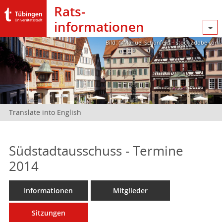
Rats­
informationen
Bild: @Manuel Schönfeld – stock.adobe.com
Translate into English
Südstadtausschuss - Termine
2014
Informationen
Mitglieder
Sitzungen