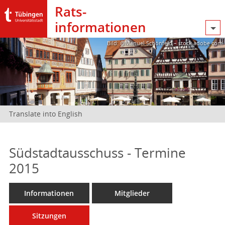
Rats­
informationen
Bild: @Manuel Schönfeld – stock.adobe.com
Translate into English
Südstadtausschuss - Termine
2015
Informationen
Mitglieder
Sitzungen