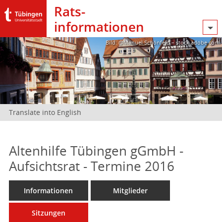
Rats­
informationen
Bild: @Manuel Schönfeld – stock.adobe.com
Translate into English
Altenhilfe Tübingen gGmbH -
Aufsichtsrat - Termine 2016
Informationen
Mitglieder
Sitzungen