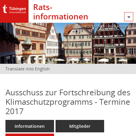
Rats­
informationen
Bild: @Manuel Schönfeld – stock.adobe.com
Translate into English
Ausschuss zur Fortschreibung des
Klimaschutzprogramms - Termine
2017
Informationen
Mitglieder