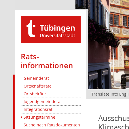
Rats­
informationen
Gemeinderat
Ortschaftsräte
Ortsbeiräte
Translate into Engl
Jugendgemeinderat
Integrationsrat
Ausschus
Sitzungstermine
Klimasc
Suche nach Ratsdokumenten