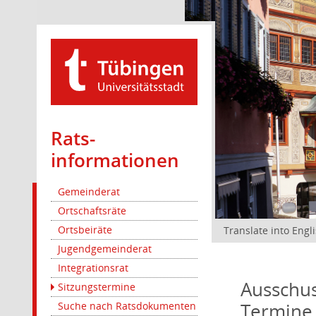
Rats­
informationen
Gemeinderat
Ortschaftsräte
Ortsbeiräte
Translate into Engl
Jugendgemeinderat
Integrationsrat
Ausschus
Sitzungstermine
Termine
Suche nach Ratsdokumenten