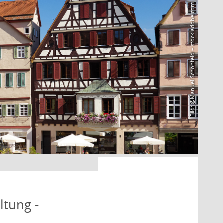
Bild: @Manuel Schönfeld – stock.adobe.com
ltung -