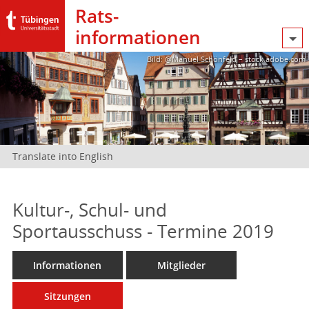
Rats­
informationen
Bild: @Manuel Schönfeld – stock.adobe.com
Translate into English
Kultur-, Schul- und
Sportausschuss - Termine 2019
Informationen
Mitglieder
Sitzungen