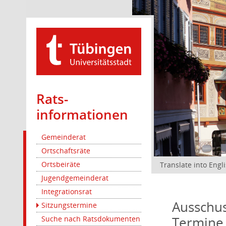
Rats­
informationen
Gemeinderat
Ortschaftsräte
Ortsbeiräte
Translate into Engl
Jugendgemeinderat
Integrationsrat
Ausschus
Sitzungstermine
Termine
Suche nach Ratsdokumenten