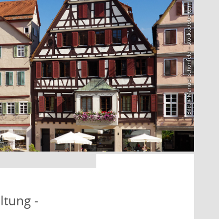
Bild: @Manuel Schönfeld – stock.adobe.com
ltung -