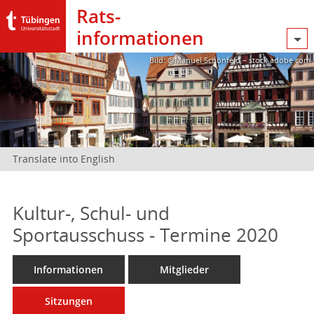
Rats­
informationen
Bild: @Manuel Schönfeld – stock.adobe.com
Translate into English
Kultur-, Schul- und
Sportausschuss - Termine 2020
Informationen
Mitglieder
Sitzungen