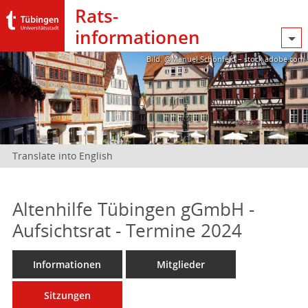
Rats­
informationen
Bild: @Manuel Schönfeld – stock.adobe.com
Translate into English
Altenhilfe Tübingen gGmbH -
Aufsichtsrat - Termine 2024
Informationen
Mitglieder
Sitzungen