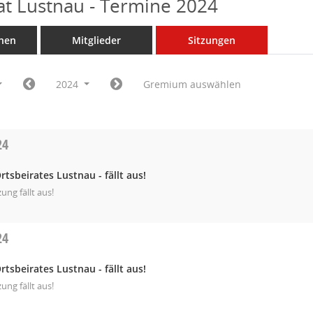
at Lustnau - Termine 2024
nen
Mitglieder
Sitzungen
2024
Gremium auswählen
24
rtsbeirates Lustnau - fällt aus!
zung fällt aus!
24
rtsbeirates Lustnau - fällt aus!
zung fällt aus!