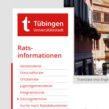
Rats­
informationen
Gemeinderat
Ortschaftsräte
Ortsbeiräte
Translate into Engl
Jugendgemeinderat
Integrationsrat
Sitzungstermine
Suche nach Ratsdokumenten