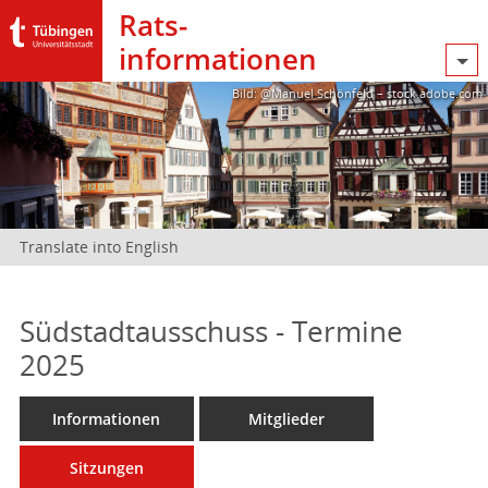
Rats­
informationen
Bild: @Manuel Schönfeld – stock.adobe.com
Translate into English
Südstadtausschuss - Termine
2025
Informationen
Mitglieder
Sitzungen