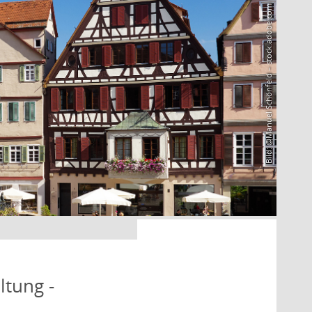
Bild: @Manuel Schönfeld – stock.adobe.com
ltung -