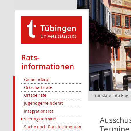
Rats­
informationen
Gemeinderat
Ortschaftsräte
Ortsbeiräte
Translate into Engl
Jugendgemeinderat
Integrationsrat
Ausschus
Sitzungstermine
Termine
Suche nach Ratsdokumenten