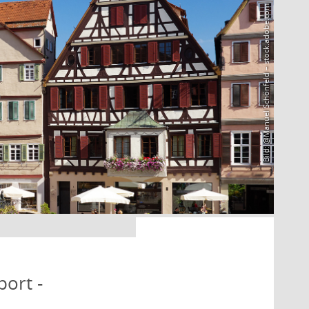
Bild: @Manuel Schönfeld – stock.adobe.com
port -