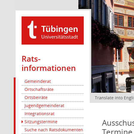
Rats­
informationen
Gemeinderat
Ortschaftsräte
Ortsbeiräte
Translate into Engl
Jugendgemeinderat
Integrationsrat
Ausschus
Sitzungstermine
Termine
Suche nach Ratsdokumenten