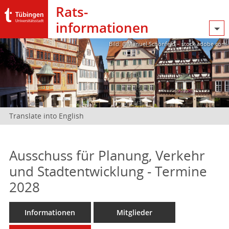
Rats­
informationen
Bild: @Manuel Schönfeld – stock.adobe.com
Translate into English
Ausschuss für Planung, Verkehr
und Stadtentwicklung - Termine
2028
Informationen
Mitglieder