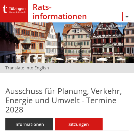
Rats­
informationen
Bild: @Manuel Schönfeld – stock.adobe.com
Translate into English
Ausschuss für Planung, Verkehr,
Energie und Umwelt - Termine
2028
Informationen
Sitzungen