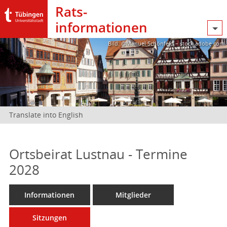
Rats­
informationen
Bild: @Manuel Schönfeld – stock.adobe.com
Translate into English
Ortsbeirat Lustnau - Termine
2028
Informationen
Mitglieder
Sitzungen