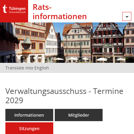
Rats­
informationen
Bild: @Manuel Schönfeld – stock.adobe.com
Translate into English
Verwaltungsausschuss - Termine
2029
Informationen
Mitglieder
Sitzungen