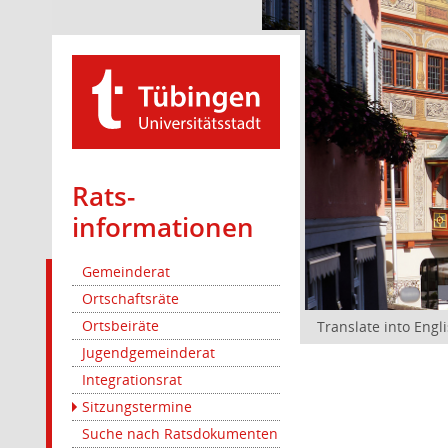
Rats­
informationen
Gemeinderat
Ortschaftsräte
Ortsbeiräte
Translate into Engl
Jugendgemeinderat
Integrationsrat
Sitzungstermine
Suche nach Ratsdokumenten