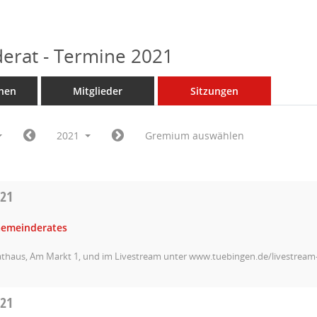
erat - Termine 2021
nen
Mitglieder
Sitzungen
2021
Gremium auswählen
021
Gemeinderates
athaus, Am Markt 1, und im Livestream unter www.tuebingen.de/livestrea
021