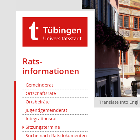
Rats­
informationen
Gemeinderat
Ortschaftsräte
Ortsbeiräte
Translate into Engl
Jugendgemeinderat
Integrationsrat
Sitzungstermine
Suche nach Ratsdokumenten