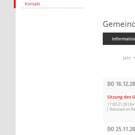
Kontakt
Gemeind
Informatio
Jahr
DO
16.12.2
Sitzung des 
17:00-21:28 Uhr
Ratssaal im R
DO
25.11.2