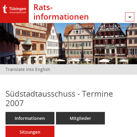
Rats­
informationen
Bild: @Manuel Schönfeld – stock.adobe.com
Translate into English
Südstadtausschuss - Termine
2007
Informationen
Mitglieder
Sitzungen