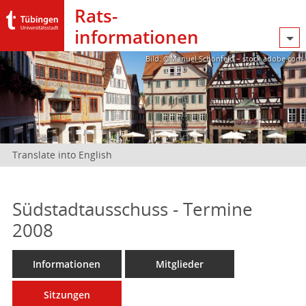
Rats­
informationen
Bild: @Manuel Schönfeld – stock.adobe.com
Translate into English
Südstadtausschuss - Termine
2008
Informationen
Mitglieder
Sitzungen