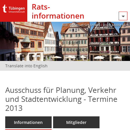
Rats­
informationen
Bild: @Manuel Schönfeld – stock.adobe.com
Translate into English
Ausschuss für Planung, Verkehr
und Stadtentwicklung - Termine
2013
Informationen
Mitglieder