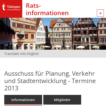
Rats­
informationen
Bild: @Manuel Schönfeld – stock.adobe.com
Translate into English
Ausschuss für Planung, Verkehr
und Stadtentwicklung - Termine
2013
Informationen
Mitglieder