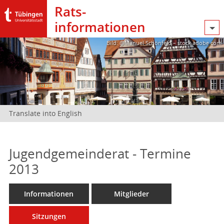
Rats­
informationen
Bild: @Manuel Schönfeld – stock.adobe.com
Translate into English
Jugendgemeinderat - Termine
2013
Informationen
Mitglieder
Sitzungen