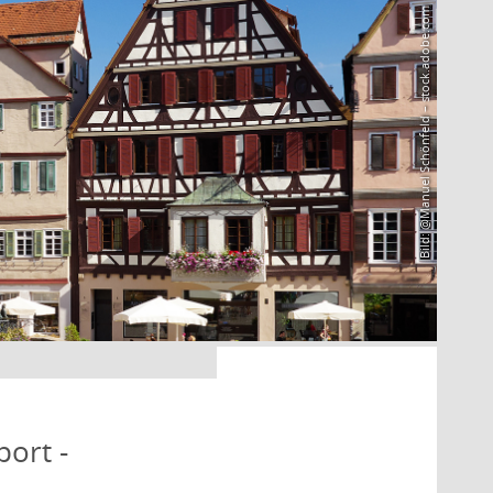
Bild: @Manuel Schönfeld – stock.adobe.com
port -