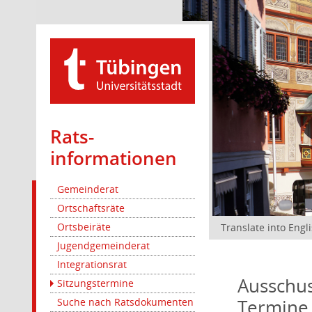
Rats­
informationen
Gemeinderat
Ortschaftsräte
Ortsbeiräte
Translate into Engl
Jugendgemeinderat
Integrationsrat
Ausschus
Sitzungstermine
Termine
Suche nach Ratsdokumenten