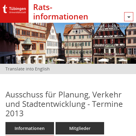
Rats­
informationen
Bild: @Manuel Schönfeld – stock.adobe.com
Translate into English
Ausschuss für Planung, Verkehr
und Stadtentwicklung - Termine
2013
Informationen
Mitglieder