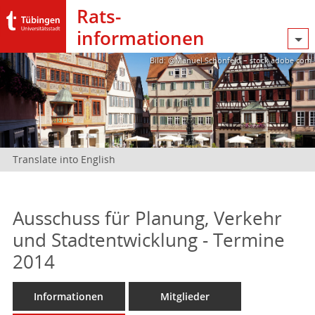
Rats­
informationen
Bild: @Manuel Schönfeld – stock.adobe.com
Translate into English
Ausschuss für Planung, Verkehr
und Stadtentwicklung - Termine
2014
Informationen
Mitglieder