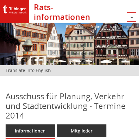
Rats­
informationen
Bild: @Manuel Schönfeld – stock.adobe.com
Translate into English
Ausschuss für Planung, Verkehr
und Stadtentwicklung - Termine
2014
Informationen
Mitglieder