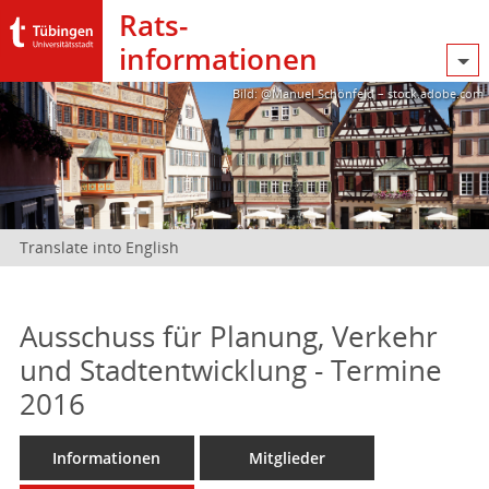
Rats­
informationen
Bild: @Manuel Schönfeld – stock.adobe.com
Translate into English
Ausschuss für Planung, Verkehr
und Stadtentwicklung - Termine
2016
Informationen
Mitglieder