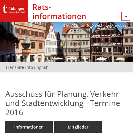
Rats­
informationen
Bild: @Manuel Schönfeld – stock.adobe.com
Translate into English
Ausschuss für Planung, Verkehr
und Stadtentwicklung - Termine
2016
Informationen
Mitglieder