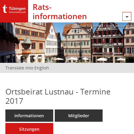
Rats­
informationen
Bild: @Manuel Schönfeld – stock.adobe.com
Translate into English
Ortsbeirat Lustnau - Termine
2017
Informationen
Mitglieder
Sitzungen