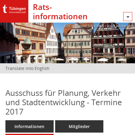
Rats­
informationen
Bild: @Manuel Schönfeld – stock.adobe.com
Translate into English
Ausschuss für Planung, Verkehr
und Stadtentwicklung - Termine
2017
Informationen
Mitglieder