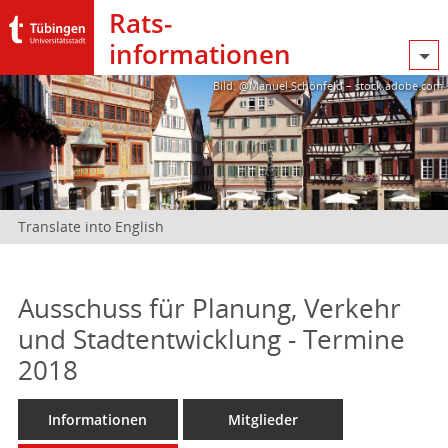
Rats­
informationen
Bild: @Manuel Schönfeld – stock.adobe.com
Translate into English
Ausschuss für Planung, Verkehr
und Stadtentwicklung - Termine
2018
Informationen
Mitglieder